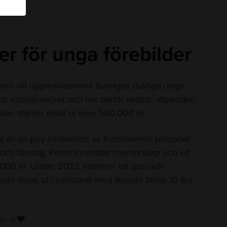
er för unga förebilder
eb vill uppmärksamma Sveriges duktiga unga
och entreprenörer och har därför skapat stipendiet
an starten delat ut över 500.000 kr.
es av en jury bestående av framstående personer
 och företag. Priset innefattar mentorskap och ett
.000 kr. Under 2022 kommer ett speciellt
dium delas ut i samband med Wasabi Webs 10-års
r.
⭐❤