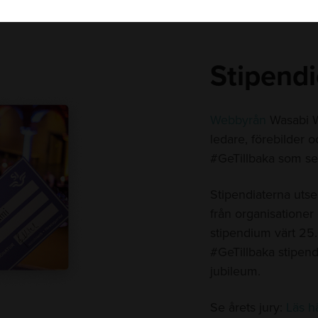
Stipendi
Webbyrån
Wasabi W
ledare, förebilder 
#GeTillbaka som sed
Stipendiaterna uts
från organisationer
stipendium värt 25
#GeTillbaka stipen
jubileum.
Se årets jury:
Läs hä