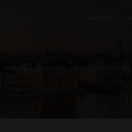
FINALISTER
OM
#GeTillbaka - Stipendier för unga förebilder i Sverige