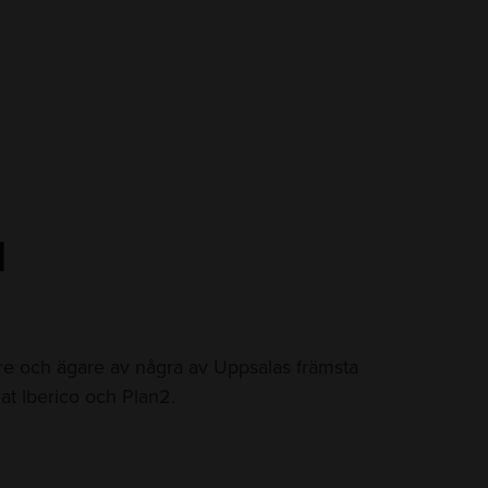
l
re och ägare av några av Uppsalas främsta
at Iberico och Plan2.