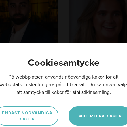
v
a
L
ö
n
n
Cookiesamtycke
På webbplatsen används nödvändiga kakor för att
webbplatsen ska fungera på ett bra sätt. Du kan även välj
 Ibrahimkhel
Oliva Lönn
att samtycka till kakor för statistikinsamling.
, Iberico & Plan2
Stipendiat - Grundare Not 
UF
ENDAST NÖDVÄNDIGA
ACCEPTERA KAKOR
KAKOR