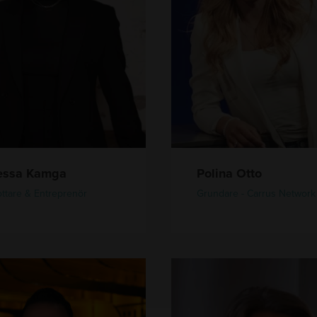
a
O
t
t
o
essa Kamga
Polina Otto
ottare & Entreprenör
Grundare - Carrus Network
O
l
i