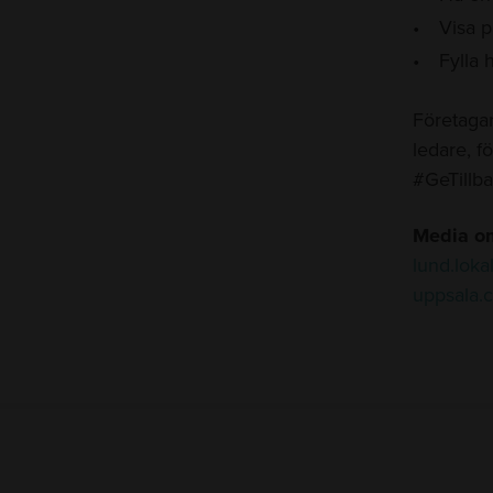
Visa p
Fylla 
Företaga
ledare, f
#GeTillba
Media om 
lund.lokal
uppsala.c