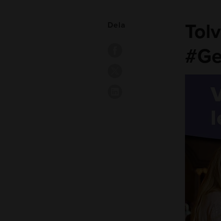
Tolv
Dela
#Ge