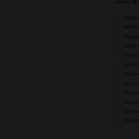
Årets 12 
Matil
Matil
Mathia
Allen
Alice
Jessi
Martin
Monic
Henni
Heave
Emma 
Pfilip