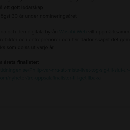
å ett gott ledarskap
högst 30 år under nomineringsåret
rna och den digitala byrån
Wasabi Web
vill uppmärksamma
örebilder och entreprenörer och har därför skapat det g
ka som delas ut varje år.
årets finalister:
tidningen.se/Philip-var-nra-att-mista-livet-tog-sig-till-slut-ur
om/nyheter/tre-uppsalafinalister-till-getillbaka