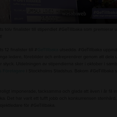
ts tolv finalister till stipendiet #GeTillbaka som premiera
t!
s 12 finalister till #
GeTillbaka
utsedda. #GeTillbaka uppmä
nga ledare, förebilder och entreprenörer genom att dela ut
r styck. Utdelningen av stipendierna sker i oktober i sa
s Företagare
i Stockholms Stadshus. Bakom #GeTillbaka s
troligt imponerade, tacksamma och glada att även i år få i
ka. Det har varit ett tufft jobb och konkurrensen stenhård
ojektledare för #GeTillbaka.