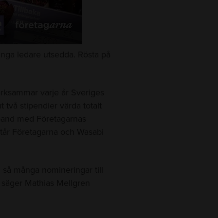
r unga ledare utsedda. Rösta på
rksammar varje år Sveriges
 två stipendier värda totalt
mband med Företagarnas
tår Företagarna och Wasabi
n så många nomineringar till
, säger Mathias Mellgren