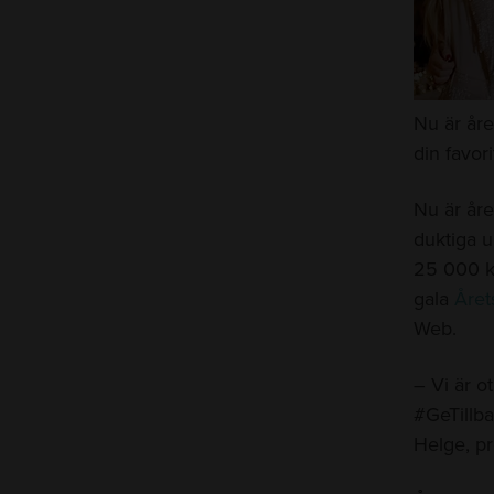
Nu är åre
din favori
Nu är året
duktiga u
25 000 k
gala
Året
Web.
– Vi är o
#GeTillba
Helge, pr