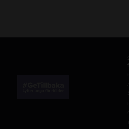
A
Å
F
T