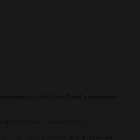
otbollspelare känd från Sirius Fotboll och grundare
uperglada att ha med som ambassadör.
dig inspireras. Livet är inte ett nollsummespel.”