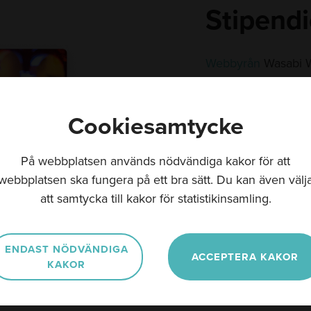
Stipendi
Webbyrån
Wasabi W
ledare, förebilder 
#GeTillbaka som sed
Cookiesamtycke
Stipendiaterna uts
från organisationer
På webbplatsen används nödvändiga kakor för att
stipendium värt 25
webbplatsen ska fungera på ett bra sätt. Du kan även välj
#GeTillbaka stipen
att samtycka till kakor för statistikinsamling.
jubileum.
Se årets jury:
Läs hä
ENDAST NÖDVÄNDIGA
ACCEPTERA KAKOR
KAKOR