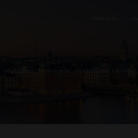
FINALISTER
OM
#GeTillbaka - Stipendier för unga förebilder i Sverige