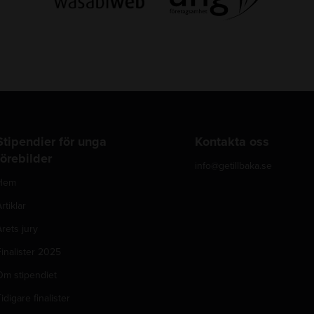
Stipendier för unga
Kontakta oss
förebilder
info@getillbaka.se
Hem
rtiklar
rets jury
inalister 2025
Om stipendiet
idigare finalister