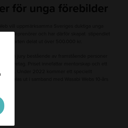
er för unga förebilder
eb vill uppmärksamma Sveriges duktiga unga
och entreprenörer och har därför skapat stipendiet
an starten delat ut över 500.000 kr.
es av en jury bestående av framstående personer
 och företag. Priset innefattar mentorskap och ett
.000 kr. Under 2022 kommer ett speciellt
a
dium delas ut i samband med Wasabi Webs 10-års
r.
⭐❤