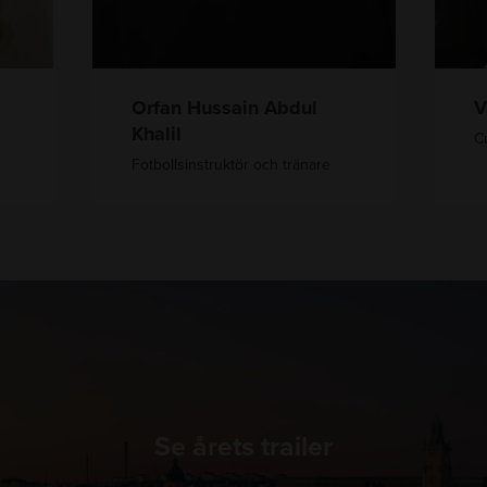
n
d
A
e
b
l
Orfan Hussain Abdul
V
d
l
Khalil
C
u
Fotbollsinstruktör och tränare
l
K
h
a
l
i
l
Se årets trailer