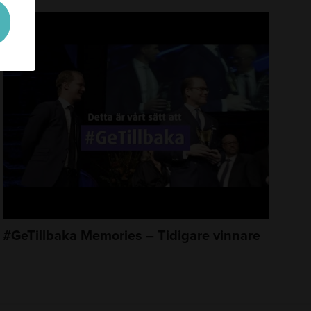
#GeTillbaka Memories – Tidigare vinnare