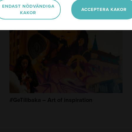
ENDAST NÖDVÄNDIGA
ACCEPTERA KAKOR
KAKOR
#GeTillbaka – Art of inspiration