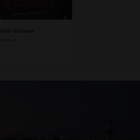
iktor Strindell
uboss.se