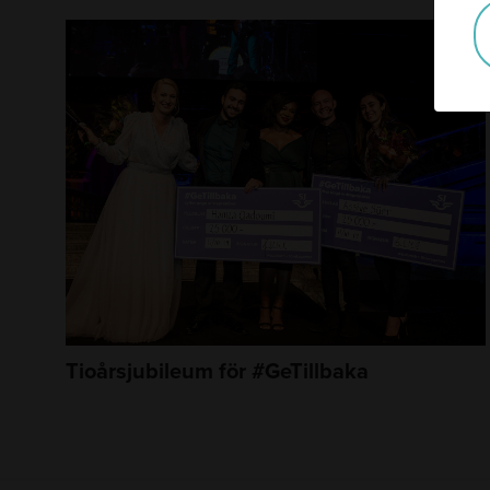
Tioårsjubileum för #GeTillbaka